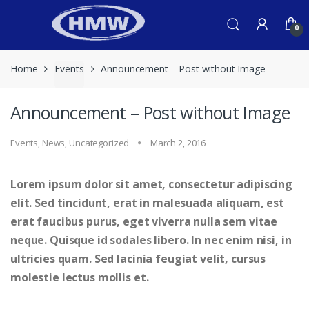
Skip
Skip
to
to
0
navigation
content
Home
Events
Announcement – Post without Image
Announcement – Post without Image
Events
,
News
,
Uncategorized
March 2, 2016
Lorem ipsum dolor sit amet, consectetur adipiscing
elit. Sed tincidunt, erat in malesuada aliquam, est
erat faucibus purus, eget viverra nulla sem vitae
neque. Quisque id sodales libero. In nec enim nisi, in
ultricies quam. Sed lacinia feugiat velit, cursus
molestie lectus mollis et.