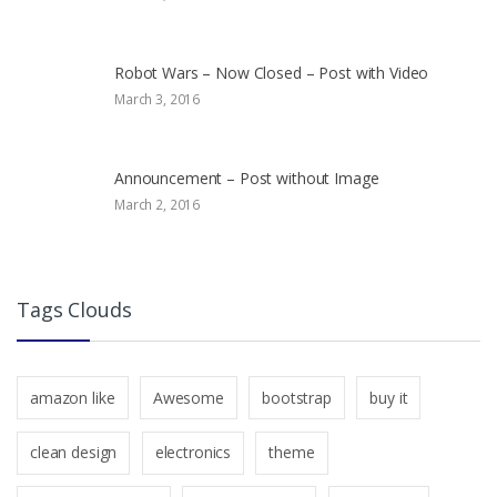
Robot Wars – Now Closed – Post with Video
March 3, 2016
Announcement – Post without Image
March 2, 2016
Tags Clouds
amazon like
Awesome
bootstrap
buy it
clean design
electronics
theme